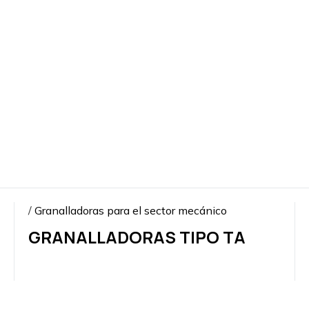
PIEDRA
NATURAL
Y
AGLOMERADOS
DE
CEMENTO
ESTAMPADO
DE
METALES
Y
GRANALLADO
/
Granalladoras para el sector mecánico
GRANALLADORAS TIPO TA