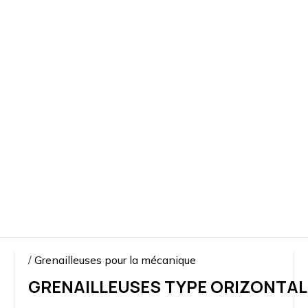
grenaillage
CONTACTS
Contactez-
nous
Rejoignez-
nous
/
Grenailleuses pour la mécanique
GRENAILLEUSES TYPE ORIZONTAL