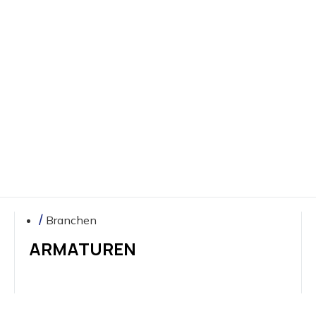
Sie
in
unser
Team
Branchen
ARMATUREN