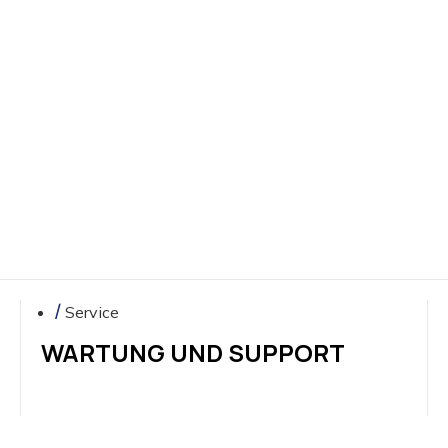
Sie
in
unser
Team
Service
WARTUNG UND SUPPORT