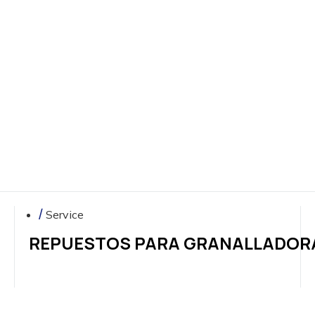
PIEDRA
NATURAL
Y
AGLOMERADOS
DE
CEMENTO
ESTAMPADO
DE
METALES
Y
GRANALLADO
Service
REPUESTOS PARA GRANALLADOR