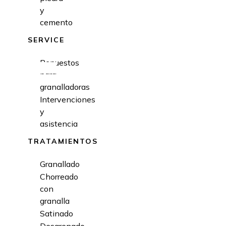
y
cemento
SERVICE
Repuestos
para
granalladoras
Intervenciones
y
asistencia
TRATAMIENTOS
Granallado
Chorreado
con
granalla
Satinado