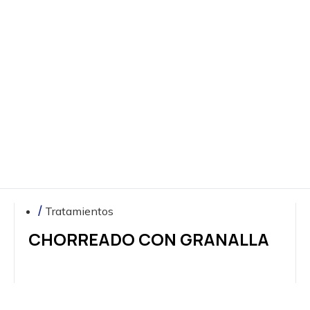
PIEDRA
NATURAL
Y
AGLOMERADOS
DE
CEMENTO
ESTAMPADO
DE
METALES
Y
GRANALLADO
Tratamientos
CHORREADO CON GRANALLA