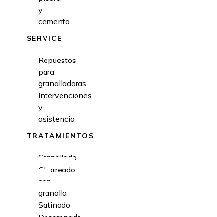
y
cemento
SERVICE
Repuestos
para
granalladoras
Intervenciones
y
asistencia
TRATAMIENTOS
Granallado
Chorreado
con
granalla
Satinado