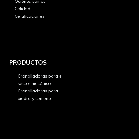
Quiénes somos
Calidad
Certificaciones
Whistleblowing
Quiénes somos
Calidad
Certificaciones
PRODUCTOS
Granalladoras para el
sector mecánico
Granalladoras para
piedra y cemento
Granalladoras para el
sector mecánico
Granalladoras para
piedra y cemento