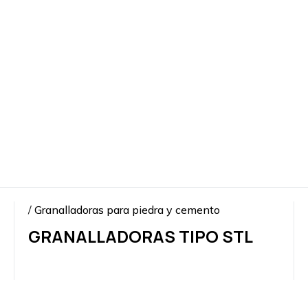
PIEDRA
NATURAL
Y
AGLOMERADOS
DE
CEMENTO
ESTAMPADO
DE
METALES
Y
GRANALLADO
/
Granalladoras para piedra y cemento
GRANALLADORAS TIPO STL